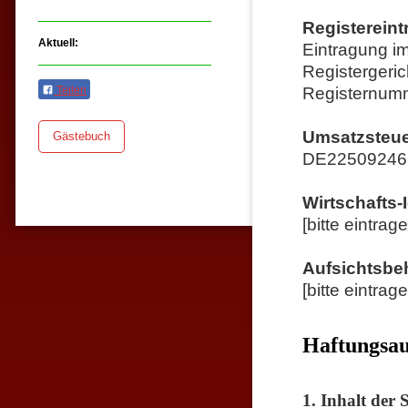
Registereint
Aktuell:
Eintragung im
Registergeric
Teilen
Registernum
Umsatzsteue
Gästebuch
DE22509246
Wirtschafts-
[bitte eintrag
Aufsichtsbe
[bitte eintrag
Haftungsau
1. Inhalt der S