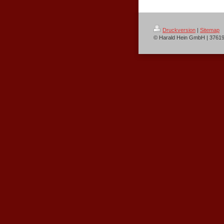
Druckversion
|
Sitemap
© Harald Hein GmbH | 3761